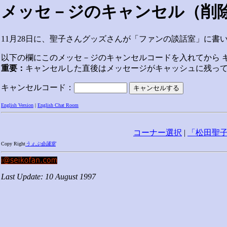
メッセ－ジのキャンセル（削
11月28日に、聖子さんグッズさんが「ファンの談話室」に書いた
以下の欄にこのメッセ－ジのキャンセルコードを入れてから 
重要：
キャンセルした直後はメッセージがキャッシュに残っ
キャンセルコード：
English Version
|
English Chat Room
コーナー選択
|
「松田聖
Copy Right
うぇぶ会議室
Last Update: 10 August 1997