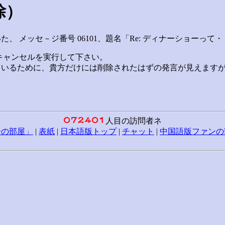
除）
、 メッセ－ジ番号 06101、題名「Re: ディナーショーっ
キャンセルを実行して下さい。
ているために、貴方だけには削除されたはずの発言が見えます
人目の訪問者ネ
子の部屋」
|
表紙
|
日本語版トップ
|
チャット
|
中国語版ファンの