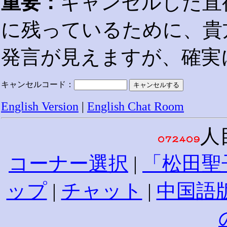
重要：
キャンセルした直
に残っているために、貴
発言が見えますが、確実
キャンセルコード：
English Version
|
English Chat Room
人
コーナー選択
|
「松田聖
ップ
|
チャット
|
中国語