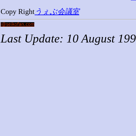
Copy Right
うぇぶ会議室
Last Update: 10 August 19