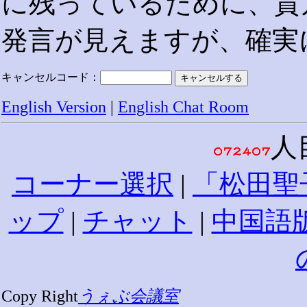
に残っているために、貴
発言が見えますが、確実
キャンセルコード：
English Version
|
English Chat Room
人
コーナー選択
|
「松田聖
ップ
|
チャット
|
中国語
Copy Right
うぇぶ会議室