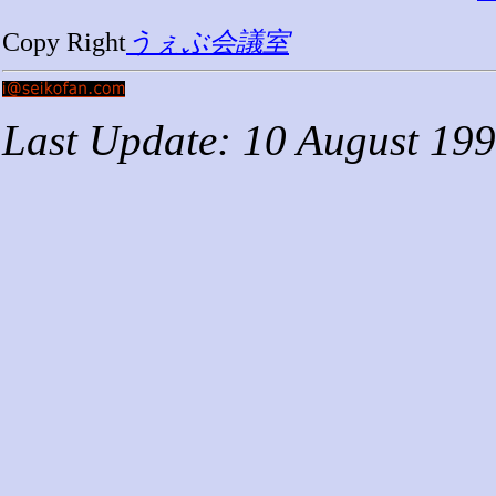
Copy Right
うぇぶ会議室
Last Update: 10 August 19