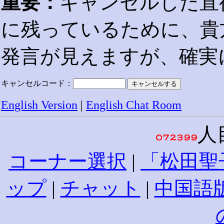
重要：
キャンセルした直
に残っているために、貴
発言が見えますが、確実
キャンセルコード：
English Version
|
English Chat Room
人
コーナー選択
|
「松田聖
ップ
|
チャット
|
中国語