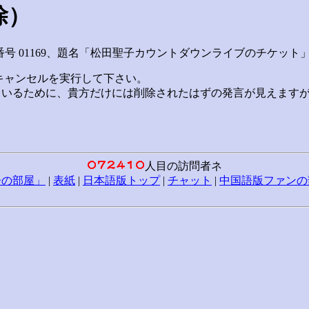
除）
－ジ番号 01169、題名「松田聖子カウントダウンライブのチケ
キャンセルを実行して下さい。
ているために、貴方だけには削除されたはずの発言が見えます
人目の訪問者ネ
子の部屋」
|
表紙
|
日本語版トップ
|
チャット
|
中国語版ファンの