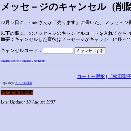
メッセ－ジのキャンセル（削
12月13日に、smileさんが「売ります」に書いた、 メッセ
以下の欄にこのメッセ－ジのキャンセルコードを入れてから 
重要：
キャンセルした直後はメッセージがキャッシュに残っ
キャンセルコード：
English Version
|
English Chat Room
コーナー選択
|
「松田聖
Copy Right
うぇぶ会議室
Last Update: 10 August 1997