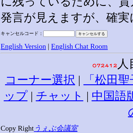
に残っているために、貴
発言が見えますが、確実
キャンセルコード：
English Version
|
English Chat Room
人
コーナー選択
|
「松田聖
ップ
|
チャット
|
中国語
Copy Right
うぇぶ会議室