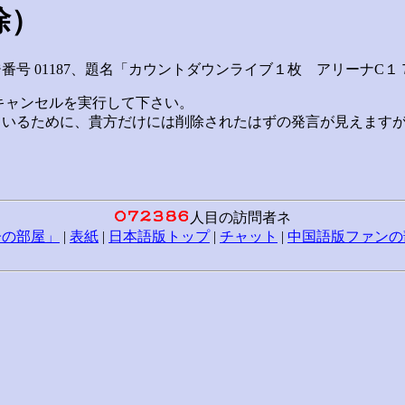
除）
－ジ番号 01187、題名「カウントダウンライブ１枚 アリーナ
キャンセルを実行して下さい。
ているために、貴方だけには削除されたはずの発言が見えます
人目の訪問者ネ
子の部屋」
|
表紙
|
日本語版トップ
|
チャット
|
中国語版ファンの