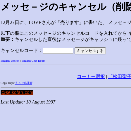
メッセ－ジのキャンセル（削
12月27日に、LOVEさんが「売ります」に書いた、 メッセ
以下の欄にこのメッセ－ジのキャンセルコードを入れてから 
重要：
キャンセルした直後はメッセージがキャッシュに残っ
キャンセルコード：
English Version
|
English Chat Room
コーナー選択
|
「松田聖
Copy Right
うぇぶ会議室
Last Update: 10 August 1997