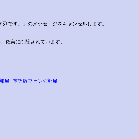
C１７列です。」のメッセ－ジをキャンセルします。
が、確実に削除されています。
部屋
|
英語版ファンの部屋