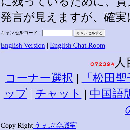
に残っているために、貴
発言が見えますが、確実
キャンセルコード：
English Version
|
English Chat Room
人
コーナー選択
|
「松田聖
ップ
|
チャット
|
中国語
Copy Right
うぇぶ会議室