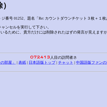
除）
－ジ番号 01252、題名「Re: カウントダウンチケット３枚
キャンセルを実行して下さい。
ているために、貴方だけには削除されたはずの発言が見えます
人目の訪問者ネ
子の部屋」
|
表紙
|
日本語版トップ
|
チャット
|
中国語版ファンの