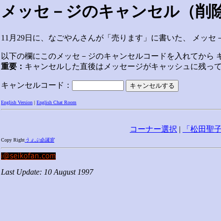
メッセ－ジのキャンセル（削
11月29日に、なごやんさんが「売ります」に書いた、 メッセ
以下の欄にこのメッセ－ジのキャンセルコードを入れてから 
重要：
キャンセルした直後はメッセージがキャッシュに残っ
キャンセルコード：
English Version
|
English Chat Room
コーナー選択
|
「松田聖
Copy Right
うぇぶ会議室
Last Update: 10 August 1997