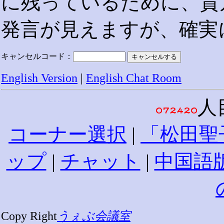
に残っているために、貴
発言が見えますが、確実
キャンセルコード：
English Version
|
English Chat Room
人
コーナー選択
|
「松田聖
ップ
|
チャット
|
中国語
Copy Right
うぇぶ会議室