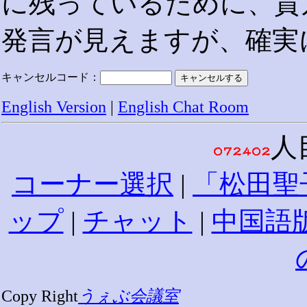
に残っているために、貴
発言が見えますが、確実
キャンセルコード：
English Version
|
English Chat Room
人
コーナー選択
|
「松田聖
ップ
|
チャット
|
中国語
Copy Right
うぇぶ会議室