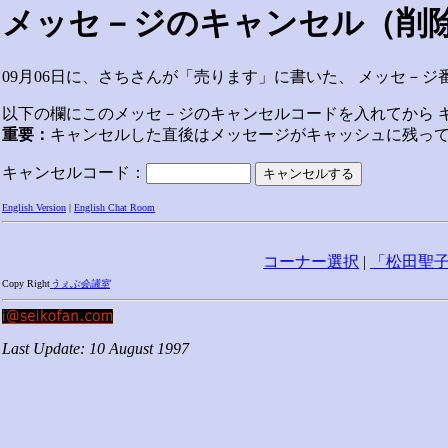
メッセ－ジのキャンセル（削
09月06日に、さちさんが「売ります」に書いた、 メッセ－ジ
以下の欄にこのメッセ－ジのキャンセルコードを入れてから 
重要：
キャンセルした直後はメッセージがキャッシュに残っ
キャンセルコード：
English Version
|
English Chat Room
コーナー選択
|
「松田聖
Copy Right
うぇぶ会議室
Last Update: 10 August 1997