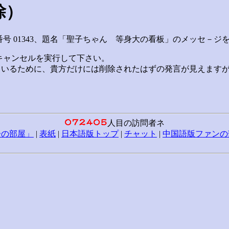
除）
番号 01343、題名「聖子ちゃん 等身大の看板」のメッセ－ジ
キャンセルを実行して下さい。
ているために、貴方だけには削除されたはずの発言が見えます
人目の訪問者ネ
子の部屋」
|
表紙
|
日本語版トップ
|
チャット
|
中国語版ファンの