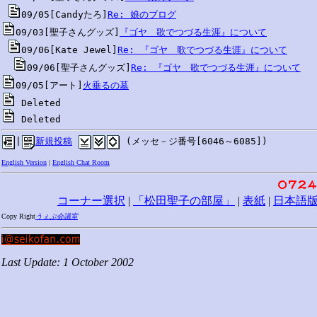
09/05[Candyたろ]
Re: 娘のブログ
09/03[聖子さんグッズ]
『ゴヤ　歌でつづる生涯』について
09/06[Kate Jewel]
Re: 『ゴヤ　歌でつづる生涯』について
09/06[聖子さんグッズ]
Re: 『ゴヤ　歌でつづる生涯』について
09/05[アート]
火垂るの墓
 Deleted
|
新規投稿
 (メッセ－ジ番号[6046～6085])
English Version
|
English Chat Room
コーナー選択
|
「松田聖子の部屋」
|
表紙
|
日本語
Copy Right
うぇぶ会議室
Last Update: 1 October 2002