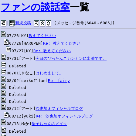
ファンの談話室
一覧
|
新規投稿
 (メッセ－ジ番号[6046～6085])
07/26[KY]
教えてください
07/26[HARUPEN]
Re: 教えてください
07/27[KY]
Re: 教えてください
07/31[アート]
今日のぴったんこカンカンに出演です。
08/01[きなこ]
はじめまして。
08/02[seiko#1fan]
Re: fairy
08/12[アート]
沙也加オフィシャルブログ
08/12[yuki]
Re: 沙也加オフィシャルブログ
08/13[ゆか]
聖子ちゃんのメイク