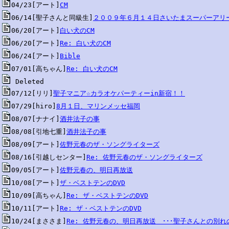
04/23[アート]
CM
06/14[聖子さんと同級生]
２００９年６月１４日さいたまスーパーアリ
06/20[アート]
白い犬のCM
06/20[アート]
Re: 白い犬のCM
06/24[アート]
Bible
07/01[高ちゃん]
Re: 白い犬のCM
07/12[リリ]
聖子マニア☆カラオケパーティーin新宿！！
07/29[hiro]
8月１日、マリンメッセ福岡
08/07[ナナイ]
酒井法子の事
08/08[引地七重]
酒井法子の事
08/09[アート]
佐野元春のザ・ソングライターズ
08/16[引越しセンター]
Re: 佐野元春のザ・ソングライターズ
09/05[アート]
佐野元春の、明日再放送
10/08[アート]
ザ・ベストテンのDVD
10/09[高ちゃん]
Re: ザ・ベストテンのDVD
10/11[アート]
Re: ザ・ベストテンのDVD
10/24[まささま]
Re: 佐野元春の、明日再放送　･･･聖子さんとの別れ