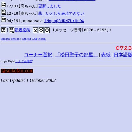
12/03[高ちゃん]
更新しました
12/19[高ちゃん]
悲しいとしか表現できない
04/19[johnansaz]
fNnpqQBHDNZUrHsOW
|
新規投稿
 (メッセ－ジ番号[6076～6155])
English Version
|
English Chat Room
コーナー選択
|
「松田聖子の部屋」
|
表紙
|
日本語
Copy Right
うぇぶ会議室
Last Update: 1 October 2002