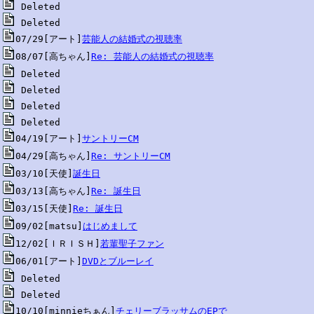
07/29[アート]
芸能人の結婚式の視聴率
08/07[高ちゃん]
Re: 芸能人の結婚式の視聴率
04/19[アート]
サントリーCM
04/29[高ちゃん]
Re: サントリーCM
03/10[天使]
誕生日
03/13[高ちゃん]
Re: 誕生日
03/15[天使]
Re: 誕生日
09/02[matsu]
はじめまして
12/02[ＩＲＩＳＨ]
若輩聖子ファン
06/01[アート]
DVDとブルーレイ
10/10[minnieちぁん]
チェリーブラッサムのEPで