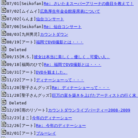
07/01[Seikofan]
Re: さいたまスーパーアリーナの曲目を教えて！
07/02[ムイムイ]
広島厚生年金会館座席表について
07/02[らんま]
仙台コンサート
07/06[Seikofan]
Re: 仙台コンサート
08/03[九州男児]
カウントダウン
08/19[アート]
福岡でDVD撮影とは・・・
09/15[M.S.]
彼女は本当に美しく，優しく，可愛い人．
09/18[福岡のひで]
Re: 福岡でDVD撮影とは・・・
10/31[アート]
DVDを観ました。
11/22[アート]
ディナーショーって・・・
11/28[聖子さんグッズ]
Re: ディナーショーって・・・
11/28[聖子さんグッズ]
巨万の富を築きを上げたアーティストの行く末
12/20[雨のリゾート]
カウントダウンライブパーティー2008-2009
12/23[まこ]
今年のディナーショー
12/26[アート]
Re: 今年のディナーショー
02/01[アート]
ブルーレイ