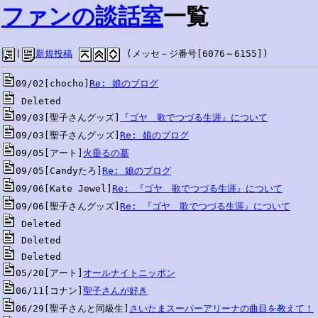
ファンの談話室
一覧
|
新規投稿
 (メッセ－ジ番号[6076～6155])
09/02[chocho]
Re: 娘のブログ
09/03[聖子さんグッズ]
『ゴヤ　歌でつづる生涯』について
09/03[聖子さんグッズ]
Re: 娘のブログ
09/05[アート]
火垂るの墓
09/05[Candyたろ]
Re: 娘のブログ
09/06[Kate Jewel]
Re: 『ゴヤ　歌でつづる生涯』について
09/06[聖子さんグッズ]
Re: 『ゴヤ　歌でつづる生涯』について
05/20[アート]
オールナイトニッポン
06/11[コナン]
聖子さんが好き
06/29[聖子さんと同級生]
さいたまスーパーアリーナの曲目を教えて！