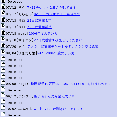
07/12[そう]
7/22チケット２枚さがしてます
07/12[あらをふ]
Re: 　カラオケCD　あります
07/13[リロ]
22日武道館希望
07/13[リロ]
22日武道館希望
07/18[moru]
2006年度のテレカ
07/18[サイエン]
22日武道館１枚売ってください
07/20[まさ]
７／２１武道館チケットを７／２２と交換希望
08/04[ひまわり娘]
Re: 2006年度のテレカ
09/08[roger]
松田聖子10万円CD BOX「Citron」をお持ちの方！
09/12[アンジー]
聖子ちゃんの月星化成ＣＭ
10/02[みるみる]
with you が聞きたいです！！