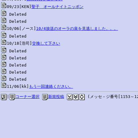
09/23[KEN]
聖子　オールナイトニッポン
10/06[ノース]
10/4放送のオーラの泉を見逃しました。。。
10/18[浩司]
交換して下さい
11/06[kk]
もう一回連絡ください。
|
コーナー選択
新規投稿
 (メッセ－ジ番号[1153～12