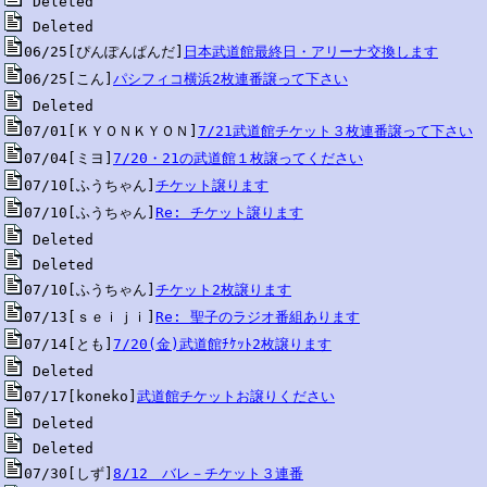
06/25[ぴんぽんぱんだ]
日本武道館最終日・アリーナ交換します
06/25[こん]
パシフィコ横浜2枚連番譲って下さい
07/01[ＫＹＯＮＫＹＯＮ]
7/21武道館チケット３枚連番譲って下さい
07/04[ミヨ]
7/20・21の武道館１枚譲ってください
07/10[ふうちゃん]
チケット譲ります
07/10[ふうちゃん]
Re: チケット譲ります
07/10[ふうちゃん]
チケット2枚譲ります
07/13[ｓｅｉｊｉ]
Re: 聖子のラジオ番組あります
07/14[とも]
7/20(金)武道館ﾁｹｯﾄ2枚譲ります
07/17[koneko]
武道館チケットお譲りください
07/30[しず]
8/12　バレ－チケット３連番