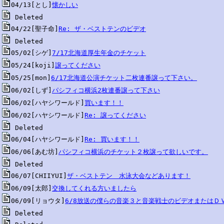
04/13[とし]
懐かしい
04/22[聖子命]
Re: ザ・ベストテンのビデオ
05/02[シゲ]
7/17北海道厚生年金のチケット
05/24[koji]
譲ってください
05/25[mon]
6/17北海道公演チケット二枚連番譲って下さい。
06/02[しず]
パシフィコ横浜2枚連番譲って下さい
06/02[ハヤシワールド]
買います！！
06/02[ハヤシワールド]
Re: 譲ってください
06/04[ハヤシワールド]
Re: 買います！！
06/06[あむ坊]
パシフィコ横浜のチケット２枚譲って欲しいです。
06/07[CHIIYUI]
ザ・ベストテン　水泳大会などあります！
06/09[太郎]
交換してくれる方いましたら
06/09[リョウタ]
6/8放送の僕らの音楽３と音楽戦士のビデオまたはＤ