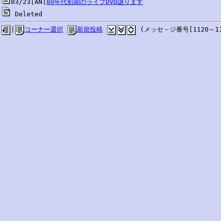
03/23[AN]
80年代初期のライブDVD譲ります
 Deleted
|
コーナー選択
新規投稿
 (メッセ－ジ番号[1120～11