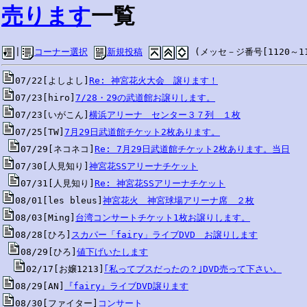
売ります
一覧
|
コーナー選択
新規投稿
 (メッセ－ジ番号[1120～11
07/22[よしよし]
Re: 神宮花火大会　譲ります！
07/23[hiro]
7/28・29の武道館お譲りします。
07/23[いがこん]
横浜アリーナ　センター３７列　１枚
07/25[TW]
7月29日武道館チケット2枚あります。
07/29[ネコネコ]
Re: 7月29日武道館チケット2枚あります。当日
07/30[人見知り]
神宮花SSアリーナチケット
07/31[人見知り]
Re: 神宮花SSアリーナチケット
08/01[les bleus]
神宮花火　神宮球場アリーナ席　２枚
08/03[Ming]
台湾コンサートチケット1枚お譲りします。
08/28[ひろ]
スカパー「fairy」ライブDVD　お譲りします
08/29[ひろ]
値下げいたします
02/17[お嬢1213]
｢私ってブスだったの？｣DVD売って下さい。
08/29[AN]
『fairy』ライブDVD譲ります
08/30[ファイター]
コンサート