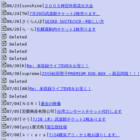
06/23[sunshine]
２００５神宮外苑花火大会
06/24[TW]
7月29日武道館チケット2枚売ります。
06/26[さくらんぼ]
SEIKO SUITEのCD－R欲しい方
06/26[ら・ら]
札幌真駒内チケット1枚売ります
06/30[K]
Re: 未収録ライブDVDをお安く！
06/30[supreme]
25th松田聖子PREMIUM DVD-BOX ～新品同様！！
07/01[AN]
Re: 未収録ライブDVDをお安く！
07/04[ＮＯＲＩ]
過去の映像
07/05[宏榮興産有限公司]
台湾コンサートチケット代行します
07/07[そう]
7/28（木）武道館チケット2枚あります
07/08[yuji鹿児島]
国立競技場
07/08[ｋｉｒａｒａ]
7/24横浜アリ－ナ１枚お譲りします。