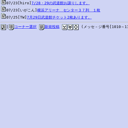
07/23[hiro]
7/28・29の武道館お譲りします。
07/23[いがこん]
横浜アリーナ　センター３７列　１枚
07/25[TW]
7月29日武道館チケット2枚あります。
|
コーナー選択
新規投稿
 (メッセ－ジ番号[1010～11