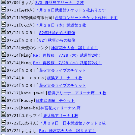
07/09[きょん]
8/5 鹿児島アリーナ　２枚
07/11[みゆき]
７月２８日武道館チケット２枚あります
07/11[宏榮興産有限公司]
台湾コンサートチケット代行します
07/11[いぶき]
７月２８日（木）武道館１枚
07/12[ＮＯＲＩ]
82年秋頃からの映像
07/12[ＮＯＲＩ]
82年秋頃からの映像
07/13[天使のウィンク]
神宮花火大会　譲ります！
07/14[Ming]
Re: 再投稿　7/28（木）武道館2枚！
07/14[Ming]
Re: 再投稿　7/28（木）武道館2枚！
07/14[ＮＯＲＩ]
花火大会ライブのチケット
07/14[ｋｉｒａｒａ]
横浜アリ－ナ　１枚
07/14[ＮＯＲＩ]
花火大会ライブのチケット
07/17[kate jewel]
横浜アリーナ　アリーナ席　１枚
07/17[Hassy]
日本武道館　チケット
07/19[hana-be]
神宮花火アリーナSS席
07/21[ユミッフィ]
鹿児島アリーナ１枚
07/22[ふわりん]
７月２９日　日本武道館チケット２枚　
07/22[よしよし]
Re: 神宮花火大会　譲ります！