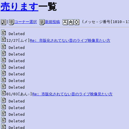
売ります
一覧
|
コーナー選択
新規投稿
 (メッセ－ジ番号[1010～11
12/27[ムイ]
Re: 市販化されてない昔のライブ映像見たい方
01/03[あん☆]
Re: 市販化されてない昔のライブ映像見たい方