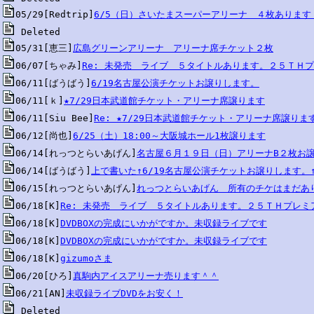
05/29[Redtrip]
6/5（日）さいたまスーパーアリーナ　４枚あります
05/31[恵三]
広島グリーンアリーナ　アリーナ席チケット２枚
06/07[ちゃみ]
Re: 未発売　ライブ　５タイトルあります。２５ＴＨ
06/11[ばうばう]
6/19名古屋公演チケットお譲りします。
06/11[ｋ]
★7/29日本武道館チケット・アリーナ席譲ります
06/11[Siu Bee]
Re: ★7/29日本武道館チケット・アリーナ席譲りま
06/12[尚也]
6/25（土）18:00～大阪城ホール1枚譲ります
06/14[れっつとらいあげん]
名古屋６月１９日（日）アリーナB２枚お
06/14[ばうばう]
上で書いた↑6/19名古屋公演チケットお譲りします。
06/15[れっつとらいあげん]
れっつとらいあげん　所有のチケはまだあ
06/18[K]
Re: 未発売　ライブ　５タイトルあります。２５ＴＨプレ
06/18[K]
DVDBOXの完成にいかがですか。未収録ライブです
06/18[K]
DVDBOXの完成にいかがですか。未収録ライブです
06/18[K]
gizumoさま
06/20[ひろ]
真駒内アイスアリーナ売ります＾＾
06/21[AN]
未収録ライブDVDをお安く！