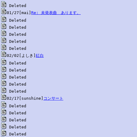
01/27[mai]
Re: 未発表曲　あります。
02/02[よしき]
紅白
02/17[sunshine]
コンサート