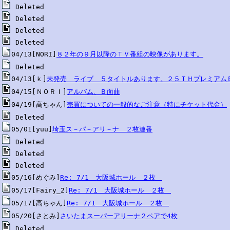
04/13[NORI]
８２年の９月以降のＴＶ番組の映像があります。
04/13[ｋ]
未発売　ライブ　５タイトルあります。２５ＴＨプレミアム
04/15[ＮＯＲＩ]
アルバム、Ｂ面曲
04/19[高ちゃん]
売買についての一般的なご注意（特にチケット代金）
05/01[yuu]
埼玉ス－パ－アリ－ナ　２枚連番
05/16[めぐみ]
Re: 7/1　大阪城ホール　２枚　
05/17[Fairy_2]
Re: 7/1　大阪城ホール　２枚　
05/17[高ちゃん]
Re: 7/1　大阪城ホール　２枚　
05/20[さとみ]
さいたまスーパーアリーナ２ペアで4枚