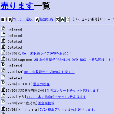
売ります
一覧
|
コーナー選択
新規投稿
 (メッセ－ジ番号[1085～12
06/30[K]
Re: 未収録ライブDVDをお安く！
06/30[supreme]
25th松田聖子PREMIUM DVD-BOX ～新品同様！！
07/01[AN]
Re: 未収録ライブDVDをお安く！
07/04[ＮＯＲＩ]
過去の映像
07/05[宏榮興産有限公司]
台湾コンサートチケット代行します
07/07[そう]
7/28（木）武道館チケット2枚あります
07/08[yuji鹿児島]
国立競技場
07/08[ｋｉｒａｒａ]
7/24横浜アリ－ナ１枚お譲りします。