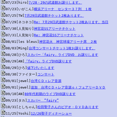
07/23[hiro]
7/28・29の武道館お譲りします。
07/23[いがこん]
横浜アリーナ　センター３７列　１枚
07/25[TW]
7月29日武道館チケット2枚あります。
07/29[ネコネコ]
Re: 7月29日武道館チケット2枚あります。当日
07/30[人見知り]
神宮花SSアリーナチケット
07/31[人見知り]
Re: 神宮花SSアリーナチケット
08/01[les bleus]
神宮花火　神宮球場アリーナ席　２枚
08/03[Ming]
台湾コンサートチケット1枚お譲りします。
08/28[ひろ]
スカパー「fairy」ライブDVD　お譲りします
08/29[AN]
『fairy』ライブDVD譲ります
08/29[ひろ]
値下げいたします
08/30[ファイター]
コンサート
09/01[jewel]
台湾ＣＤ＋レア音源
09/01[jewel]
追加　台湾ＣＤ＋レア音源ｏｒフェアリーＤＶＤ
09/10[AN]
80年代初期のライブDVD譲ります
09/23[タカ]
スカパー　”fairy”
10/31[としちゃん]
松田聖子さんのビデオ・ＤＶＤあります
11/25[Yoshi]
12/26聖子ディナーショー