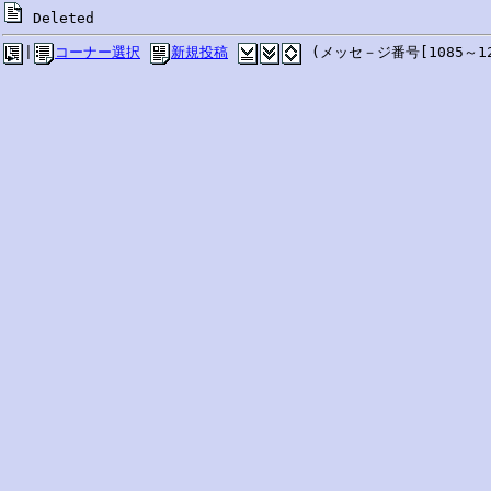
 Deleted
|
コーナー選択
新規投稿
 (メッセ－ジ番号[1085～12