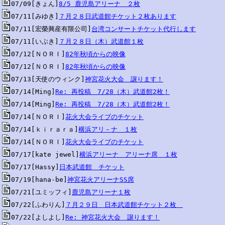
07/09[きょん]
8/5 鹿児島アリーナ　２枚
07/11[みゆき]
７月２８日武道館チケット２枚あります
07/11[宏榮興産有限公司]
台湾コンサートチケット代行します
07/11[いぶき]
７月２８日（木）武道館１枚
07/12[ＮＯＲＩ]
82年秋頃からの映像
07/12[ＮＯＲＩ]
82年秋頃からの映像
07/13[天使のウィンク]
神宮花火大会　譲ります！
07/14[Ming]
Re: 再投稿　7/28（木）武道館2枚！
07/14[Ming]
Re: 再投稿　7/28（木）武道館2枚！
07/14[ＮＯＲＩ]
花火大会ライブのチケット
07/14[ｋｉｒａｒａ]
横浜アリ－ナ　１枚
07/14[ＮＯＲＩ]
花火大会ライブのチケット
07/17[kate jewel]
横浜アリーナ　アリーナ席　１枚
07/17[Hassy]
日本武道館　チケット
07/19[hana-be]
神宮花火アリーナSS席
07/21[ユミッフィ]
鹿児島アリーナ１枚
07/22[ふわりん]
７月２９日　日本武道館チケット２枚　
07/22[よしよし]
Re: 神宮花火大会　譲ります！