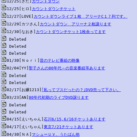
12/25[さた]
カウントダウン
12/25[ヒロ]
カウントダウンチケット
12/27[LOVE]
カウントダウンライブ１枚　アリーナC１７列です。
12/29[カツさん]
カウントダウン　アリーナ２枚譲ります
12/30[なおき]
カウントダウンチケット1枚余ってます
01/30[Ｎｏｒｉ]
昔のテレビ番組の映像
02/04[YY]
聖子さんの80年代～の音楽番組等あります
02/17[お嬢1213]
｢私ってブスだったの？｣DVD売って下さい。
03/23[AN]
80年代初期のライブDVD譲ります
04/15[えいちゃん]
石川6/15,6/16チケットあります
04/17[えいちゃん]
東京7/21チケットあります
04/30[ＮＡ]
マシューＵＶ、うたばん他