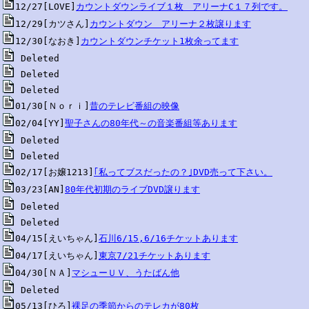
12/27[LOVE]
カウントダウンライブ１枚　アリーナC１７列です。
12/29[カツさん]
カウントダウン　アリーナ２枚譲ります
12/30[なおき]
カウントダウンチケット1枚余ってます
01/30[Ｎｏｒｉ]
昔のテレビ番組の映像
02/04[YY]
聖子さんの80年代～の音楽番組等あります
02/17[お嬢1213]
｢私ってブスだったの？｣DVD売って下さい。
03/23[AN]
80年代初期のライブDVD譲ります
04/15[えいちゃん]
石川6/15,6/16チケットあります
04/17[えいちゃん]
東京7/21チケットあります
04/30[ＮＡ]
マシューＵＶ、うたばん他
05/13[ひろ]
裸足の季節からのテレカが80枚