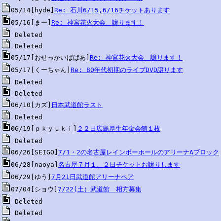
05/14[hyde]
Re: 石川6/15,6/16チケットあります
05/16[まー]
Re: 神宮花火大会　譲ります！
05/17[おせっかいばばあ]
Re: 神宮花火大会　譲ります！
05/17[くーちゃん]
Re: 80年代初期のライブDVD譲ります
06/10[カズ]
日本武道館ラスト
06/19[ｐｋｙｕｋｉ]
２２日広島厚生年金会館１枚
06/26[SEIGO]
7/1・2の名古屋レインボーホールのアリーナAブロック
06/28[naoya]
名古屋７月１、２日チケットお譲りします
06/29[ゆう]
7月21日武道館アリーナペア
07/04[ショウ]
7/22(土）武道館　相方募集