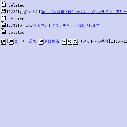
12/28[おぎゃりん]
Re: （大幅値下げ）カウントダウンライブ　アリ
12/30[ともんだ]
カウントダウンチケットお譲りします
 Deleted
|
コーナー選択
新規投稿
 (メッセ－ジ番号[1165～12