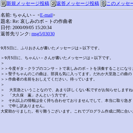
新規メッセージ投稿
返答メッセージ投稿
このメッセ
名前: ちゃんい－ <
E-mail
>
題名: Re: 哀しみのボ－トの作曲者
日付: 2000/09/05 15:20:34
返答先リンク:
msg5/03030
9月5日に、ふりおさんが書いたメッセージは＞以下です。

＞9月5日に、ちゃんい－さんが書いたメッセージは＞以下です。

＞

＞＞今度ギタ－クラブのコンサ－トで哀しみのボ－トを演奏することになりま
＞＞聖子ちゃんのこの曲は、部員も気に入ってます。だれか大至急この曲の

＞＞作曲者の名前をおしえてください。待っています。

＞

＞  大至急ということなので、あまり詳しくない私ですがお知らせしますね。
＞　「大久保　薫」さんという方です。

＞　それ以上の情報は全く持ち合わせておりませんでして、本当に取り急ぎ

＞　で申し訳ありません。　
