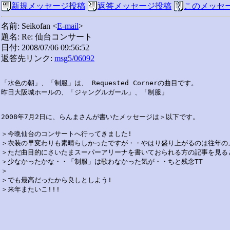
新規メッセージ投稿
返答メッセージ投稿
このメッセ
名前: Seikofan <
E-mail
>
題名: Re: 仙台コンサート
日付: 2008/07/06 09:56:52
返答先リンク:
msg5/06092
「水色の朝」、「制服」は、 Requested Cornerの曲目です。

昨日大阪城ホールの、「ジャングルガール」、「制服」

2008年7月2日に、らんまさんが書いたメッセージは＞以下です。

＞今晩仙台のコンサートへ行ってきました!

＞衣装の早変わりも素晴らしかったですが・・やはり盛り上がるのは往年のメ
＞ただ曲目的にさいたまスーパーアリーナを書いておられる方の記事を見ると
＞少なかったかな・・「制服」は歌わなかった気が・・ちと残念TT

＞

＞でも最高だったから良しとしよう!
