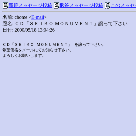
新規メッセージ投稿
返答メッセージ投稿
このメッセ
名前: chome <
E-mail
>
題名: ＣＤ「ＳＥＩＫＯ ＭＯＮＵＭＥＮＴ」譲って下さい
日付: 2000/05/18 13:04:26
ＣＤ「ＳＥＩＫＯ ＭＯＮＵＭＥＮＴ」 を譲って下さい。

希望価格をメールにてお知らせ下さい。
