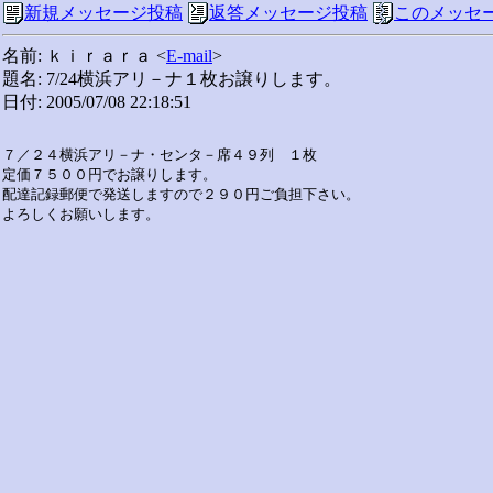
新規メッセージ投稿
返答メッセージ投稿
このメッセ
名前: ｋｉｒａｒａ <
E-mail
>
題名: 7/24横浜アリ－ナ１枚お譲りします。
日付: 2005/07/08 22:18:51
７／２４横浜アリ－ナ・センタ－席４９列　１枚

定価７５００円でお譲りします。

配達記録郵便で発送しますので２９０円ご負担下さい。
