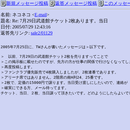
新規メッセージ投稿
返答メッセージ投稿
このメッセ
名前: ネコネコ <
E-mail
>
題名: Re: 7月29日武道館チケット2枚あります。当日
日付: 2005/07/29 12:43:16
返答先リンク:
sale2/01129
2005年7月25日に、TWさんが書いたメッセージは＞以下です。

＞　以前、7月29日の武道館チケット2枚を売りますってことで

＞この掲示板に載せたのですが、先方の方が仕事の関係で行けなくなってしま
＞再度投稿します。

＞ファンクラブ優先販売で4枚購入しましたが、2枚連番であります。

＞アリーナ席ではありません。2階席の南H列24、25番です。

＞2枚で、定価の15000円で譲ります。当日受け渡しにしたいので、連絡が

＞確実にできる方、メール待ってます。
