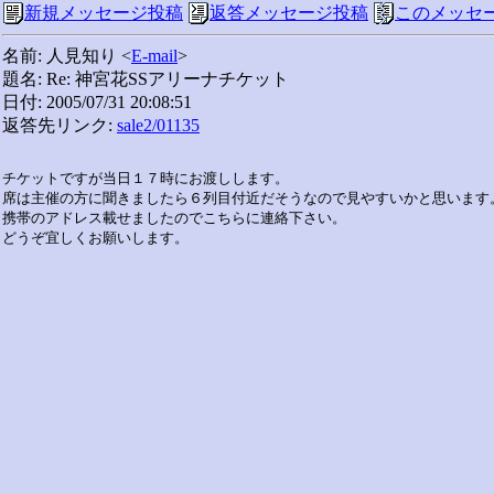
新規メッセージ投稿
返答メッセージ投稿
このメッセ
名前: 人見知り <
E-mail
>
題名: Re: 神宮花SSアリーナチケット
日付: 2005/07/31 20:08:51
返答先リンク:
sale2/01135
チケットですが当日１７時にお渡しします。

席は主催の方に聞きましたら６列目付近だそうなので見やすいかと思います。
携帯のアドレス載せましたのでこちらに連絡下さい。
