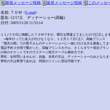
新規メッセージ投稿
返答メッセージ投稿
このメッセ
名前: ＴＯＭ <
E-mail
>
題名: 12/17土 ディナーショー(高輪)
日付: 2005/11/28 11:53:14
１１/２６日に掲載したＴＯＭですが、曜日を間違えてましたので訂正します
　→毎年行ってた友人が行けなくなり、１２月１７日(土)、高輪プリンス

『飛天の間』での聖子さんのディナーショーに一緒に行ける方を募集してます
電話予約３分弱で繋がった、高輪プリンスホテル、さくらタワー宿泊プラン

の枠のチケットですのでステージ前方テーブル期待大です。

男性、女性問いませんが、勿論、女性の方は、ディナーショーのみとなります