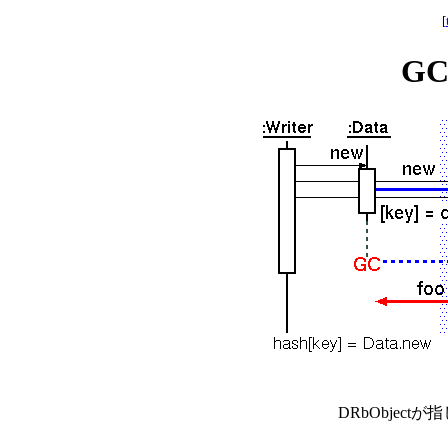
[
G
DRbObjec