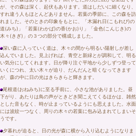
が、その森は深く、起伏もあります。道はしだいに細くなり、
すれ違う人もほとんどありません。若葉の季節に、この森を訪
れました。そのときの印象をもとに、「木漏れ日(こもれび)の
道(みち)」「若葉(わかば)の香(かお)り」「金色(こんじき)の
木々(きぎ)」の３つの部分で構成しました。
深い森に入っていく道は、木々の間から明るい陽射しが差し
込んでいました。見上げれば、青空と新緑とが調和して、明る
い気分にしてくれます。日が降り注ぐ平地から少しずつ登って
いくにつれ、太い木々が迫り、だんだんと暗くなってきます
が、森の中に日の光はきらきらと輝きます。
尾根道(おねみち)に至る手前に、小さな池がありました。昼
下がり、あたりは鳥の声がときどき聞こえてくるほかは、雑然
とした音もなく、時が止まっているようにも思えました。水面
には波紋一つなく、周りの木々の若葉に包み込まれてしまいそ
うです。
夕暮れが迫ると、日の光が森に横から入り込むようになりま