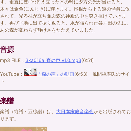
す。垂直に聳(そび)え立った木の幹に夕方の光が当たると、
木々は金色(こんじき)に輝きます。尾根から下る道の傾斜に促
されて、光る柱が立ち並ぶ森の神殿の中を突き抜けていきま
す。再び平地に出て振り返ると、水が張られた谷戸田の先に、
あの森が変わらず静けさをたたえていました。
音源
mp3 FILE：
3ka016a_森の声 v1.0.mp3
(6:51)
YouTube：
「森の声」の動画
(6:53) 風間禅寿氏のサイ
ト
楽譜
楽譜（縦譜・五線譜）は、
大日本家庭音楽会
から出版されてお
ります。