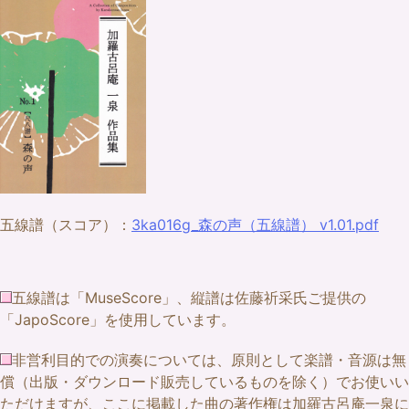
五線譜（スコア）：
3ka016g_森の声（五線譜） v1.01.pdf
五線譜は「MuseScore」、縦譜は佐藤祈采氏ご提供の
「JapoScore」を使用しています。
非営利目的での演奏については、原則として楽譜・音源は無
償（出版・ダウンロード販売しているものを除く）でお使いい
ただけますが、ここに掲載した曲の著作権は加羅古呂庵一泉に