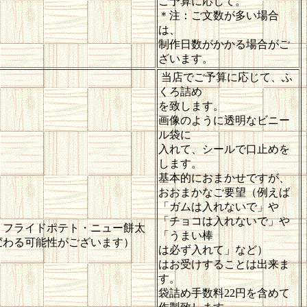
ご予算に応じて。
＊注：ご文数が多い場合
は、
制作日数がかかる場合がご
ざいます。
当店でご予算に応じて、ふ
くろ詰め
を致します。
画像のように透明なビニー
ル袋に
入れて、シールで口止めを
します。
基本的におまかせですが、
おおまかなご要望（例えば
「ガムは入れないで」や
「チョコは入れないで」や
・フライドポテト・ニュー餅太
「うまい棒
変わる可能性がございます）
は必ず入れて」など）
はお受けすることは出来ま
す。
袋詰め手数料22円を含めて