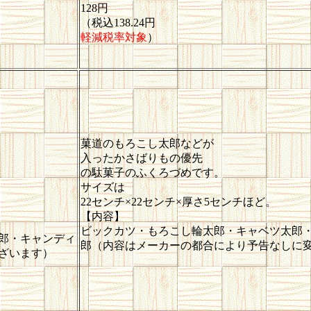
128円
（税込138.24円
軽減税率対象
）
菓道のもろこし太郎などが
入ったかさばりもの優先
の駄菓子のふくろづめです。
サイズは
22センチ×22センチ×厚さ5センチほど。
【内容】
ビックカツ・もろこし輪太郎・キャベツ太郎
郎・キャンディ
郎（内容はメーカーの都合により予告なしに
ざいます）