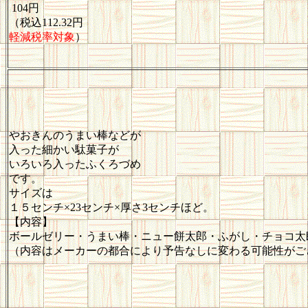
104円
（税込112.32円
軽減税率対象
）
やおきんのうまい棒などが
入った細かい駄菓子が
いろいろ入ったふくろづめ
です。
サイズは
１５センチ×23センチ×厚さ3センチほど。
【内容】
ボールゼリー・うまい棒・ニュー餅太郎・ふがし・チョコ太
（内容はメーカーの都合により予告なしに変わる可能性がご