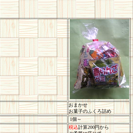
おまかせ
お菓子のふくろ詰め
1個～
税込
計算200円から