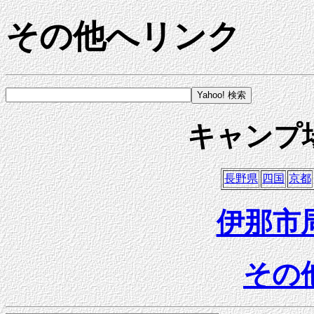
その他へリンク
キャンプ
長野県
四国
京都
伊那市
その