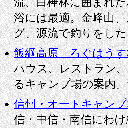
流、白樺林に囲まれた
浴には最適。金峰山、
グ、源流で釣りをした
飯綱高原 ろぐはうす
ハウス、レストラン、
るキャンプ場の案内。
信州・オートキャンプ
信・中信・南信にわけ