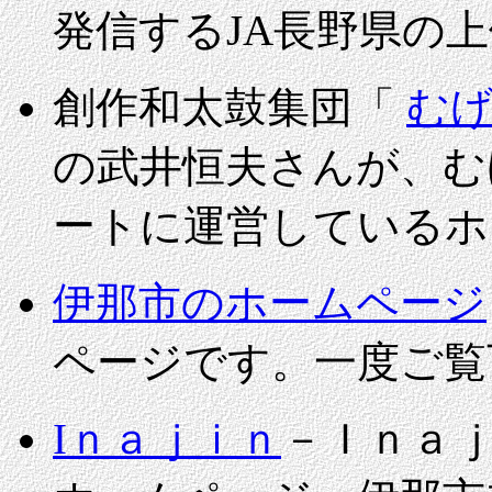
発信するJA長野県の
創作和太鼓集団「
む
の武井恒夫さんが、む
ートに運営しているホ
伊那市のホームページ
ページです。一度ご覧
Iｎａｊｉｎ
－Ｉｎａ