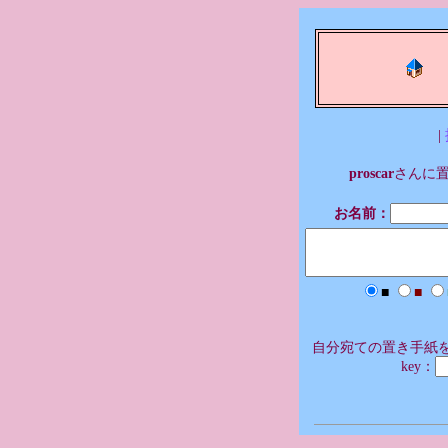
|
proscar
さんに
お名前：
■
■
自分宛ての置き手紙を
key：