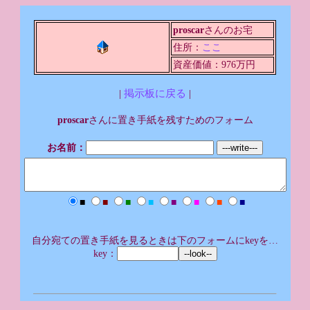
proscar
さんのお宅
住所：
ここ
資産価値：976万円
|
掲示板に戻る
|
proscar
さんに置き手紙を残すためのフォーム
お名前：
■
■
■
■
■
■
■
■
自分宛ての置き手紙を見るときは下のフォームにkeyを…
key：