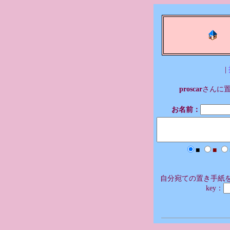
|
proscar
さんに
お名前：
■
■
自分宛ての置き手紙を
key：