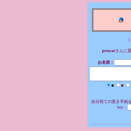
|
proscar
さんに
お名前：
■
■
自分宛ての置き手紙を
key：