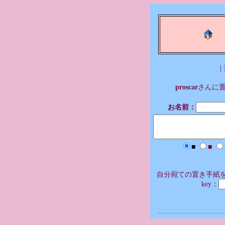
|
proscar
さんに
お名前：
■
■
自分宛ての置き手紙を
key：