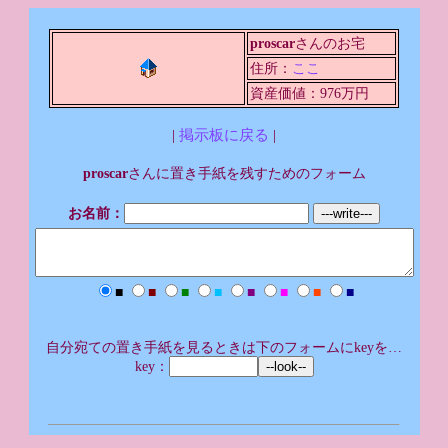
proscar
さんのお宅
住所：
ここ
資産価値：976万円
|
掲示板に戻る
|
proscar
さんに置き手紙を残すためのフォーム
お名前：
■
■
■
■
■
■
■
■
自分宛ての置き手紙を見るときは下のフォームにkeyを…
key：