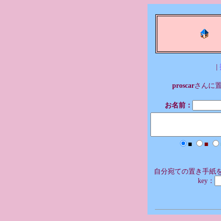
|
proscar
さんに
お名前：
■
■
自分宛ての置き手紙を
key：