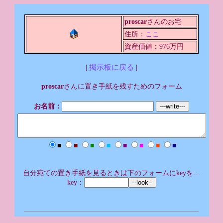
proscar
さんのお宅
住所：
ここ
資産価値：976万円
|
掲示板に戻る
|
proscar
さんに置き手紙を残すためのフォーム
お名前：
■
■
■
■
■
■
■
■
自分宛ての置き手紙を見るときは下のフォームにkeyを…
key：