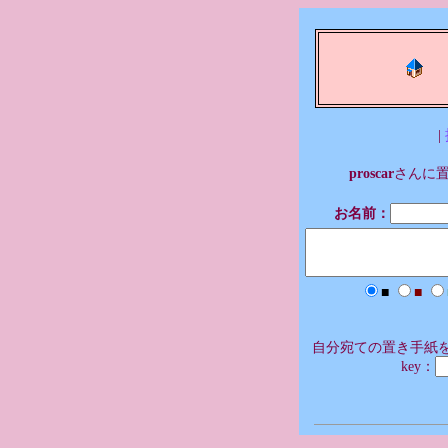
|
proscar
さんに
お名前：
■
■
自分宛ての置き手紙を
key：