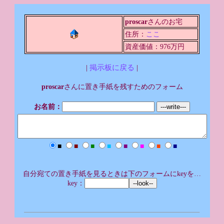
proscar
さんのお宅
住所：
ここ
資産価値：976万円
|
掲示板に戻る
|
proscar
さんに置き手紙を残すためのフォーム
お名前：
■
■
■
■
■
■
■
■
自分宛ての置き手紙を見るときは下のフォームにkeyを…
key：