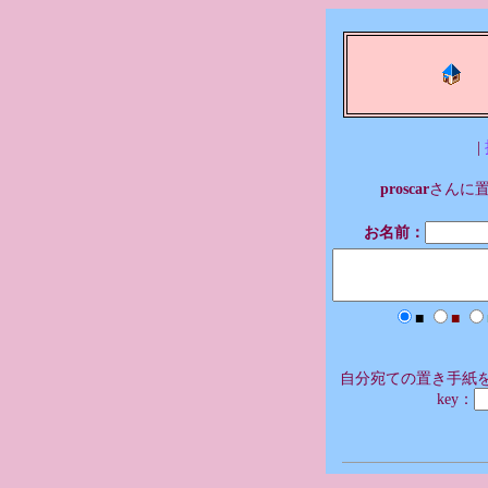
|
proscar
さんに
お名前：
■
■
自分宛ての置き手紙を
key：