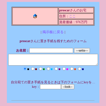
proscar
さんのお宅
住所：
ここ
資産価値：976万円
|
掲示板に戻る
|
proscar
さんに置き手紙を残すためのフォーム
お名前：
■
■
■
■
■
■
■
■
自分宛ての置き手紙を見るときは下のフォームにkeyを…
key：