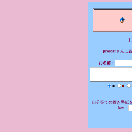
|
proscar
さんに
お名前：
■
■
自分宛ての置き手紙を
key：