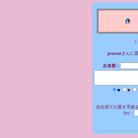
|
proscar
さんに
お名前：
■
■
自分宛ての置き手紙を
key：