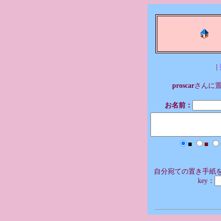
|
proscar
さんに
お名前：
■
■
自分宛ての置き手紙を
key：