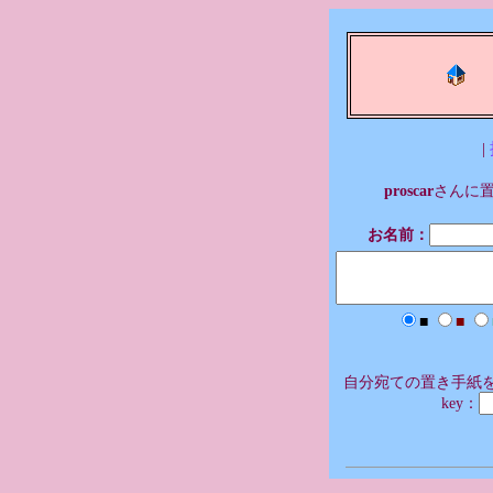
|
proscar
さんに
お名前：
■
■
自分宛ての置き手紙を
key：