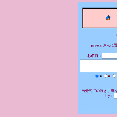
|
proscar
さんに
お名前：
■
■
自分宛ての置き手紙を
key：