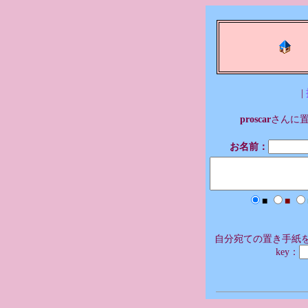
|
proscar
さんに
お名前：
■
■
自分宛ての置き手紙を
key：