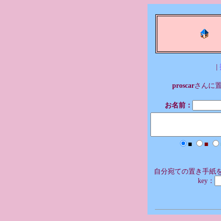
|
proscar
さんに
お名前：
■
■
自分宛ての置き手紙を
key：