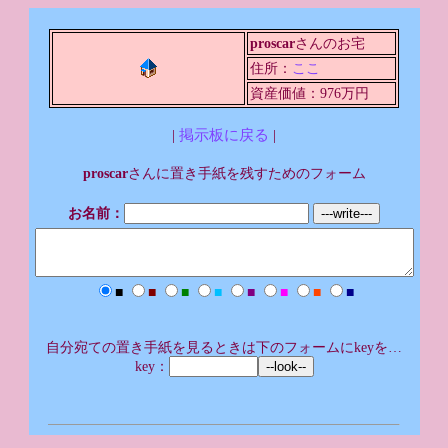
proscar
さんのお宅
住所：
ここ
資産価値：976万円
|
掲示板に戻る
|
proscar
さんに置き手紙を残すためのフォーム
お名前：
■
■
■
■
■
■
■
■
自分宛ての置き手紙を見るときは下のフォームにkeyを…
key：